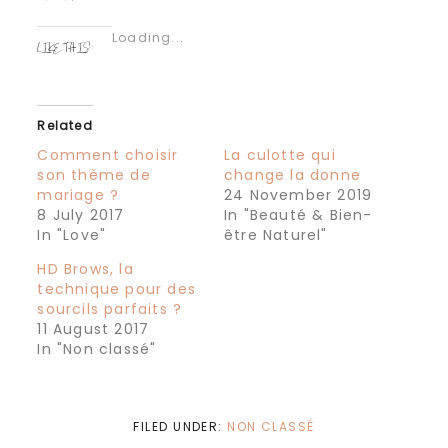
Click
Click
to
to
share
share
Loading...
on
on
LIKE THIS:
Twitter
Facebook
(Opens
(Opens
in
in
new
new
window)
window)
Related
Comment choisir
La culotte qui
son thème de
change la donne
mariage ?
24 November 2019
8 July 2017
In "Beauté & Bien-
In "Love"
être Naturel"
HD Brows, la
technique pour des
sourcils parfaits ?
11 August 2017
In "Non classé"
FILED UNDER:
NON CLASSÉ