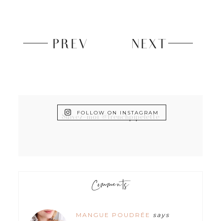
PREV
NEXT
FOLLOW ON INSTAGRAM
Suivez-moi @frenchpipelette
Comments
MANGUE POUDRÉE
says