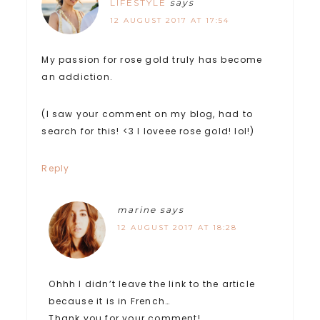
LIFESTYLE
says
12 AUGUST 2017 AT 17:54
My passion for rose gold truly has become
an addiction.
(I saw your comment on my blog, had to
search for this! <3 I loveee rose gold! lol!)
Reply
marine
says
12 AUGUST 2017 AT 18:28
Ohhh I didn’t leave the link to the article
because it is in French…
Thank you for your comment!