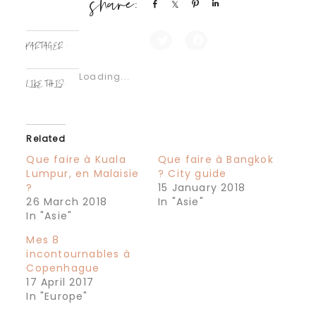
Share
Share
Pin
Share
PARTAGER :
Click
Click
to
to
share
share
Loading...
on
on
LIKE THIS:
Twitter
Facebook
(Opens
(Opens
in
in
new
new
window)
window)
Related
Que faire à Kuala
Que faire à Bangkok
Lumpur, en Malaisie
? City guide
?
15 January 2018
26 March 2018
In "Asie"
In "Asie"
Mes 8
incontournables à
Copenhague
17 April 2017
In "Europe"