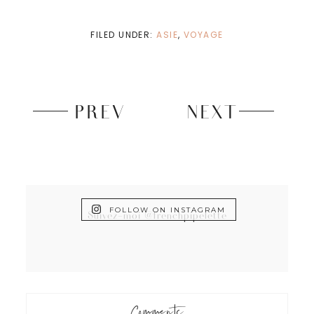
FILED UNDER:
ASIE
,
VOYAGE
PREV
NEXT
FOLLOW ON INSTAGRAM
Suivez-moi @frenchpipelette
Comments