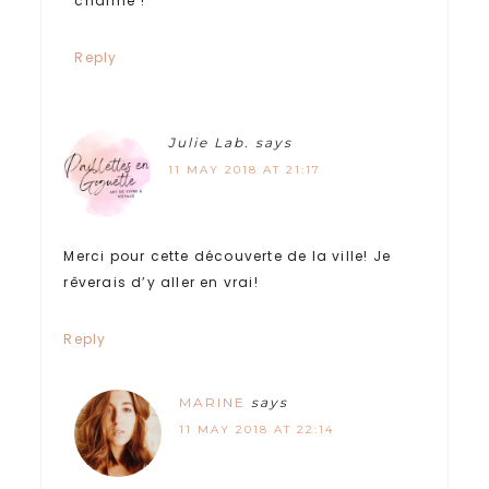
charme !
Reply
Julie Lab.
says
11 MAY 2018 AT 21:17
Merci pour cette découverte de la ville! Je
rêverais d’y aller en vrai!
Reply
MARINE
says
11 MAY 2018 AT 22:14