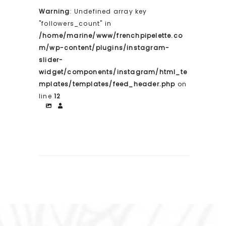
Warning
: Undefined array key
"followers_count" in
/home/marine/www/frenchpipelette.co
m/wp-content/plugins/instagram-
slider-
widget/components/instagram/html_te
mplates/templates/feed_header.php
on
line
12