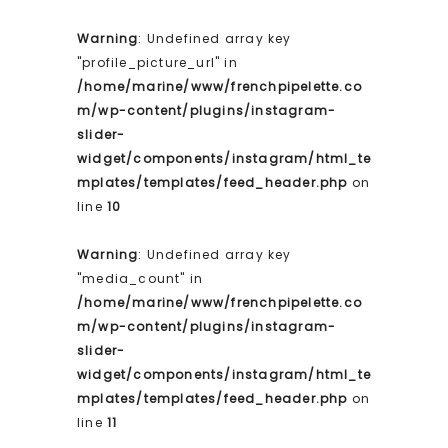
Warning
: Undefined array key
"profile_picture_url" in
/home/marine/www/frenchpipelette.co
m/wp-content/plugins/instagram-
slider-
widget/components/instagram/html_te
mplates/templates/feed_header.php
on
line
10
Warning
: Undefined array key
"media_count" in
/home/marine/www/frenchpipelette.co
m/wp-content/plugins/instagram-
slider-
widget/components/instagram/html_te
mplates/templates/feed_header.php
on
line
11