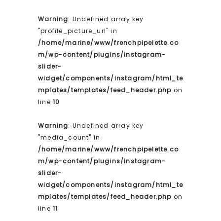
Warning
: Undefined array key
"profile_picture_url" in
/home/marine/www/frenchpipelette.co
m/wp-content/plugins/instagram-
slider-
widget/components/instagram/html_te
mplates/templates/feed_header.php
on
line
10
Warning
: Undefined array key
"media_count" in
/home/marine/www/frenchpipelette.co
m/wp-content/plugins/instagram-
slider-
widget/components/instagram/html_te
mplates/templates/feed_header.php
on
line
11