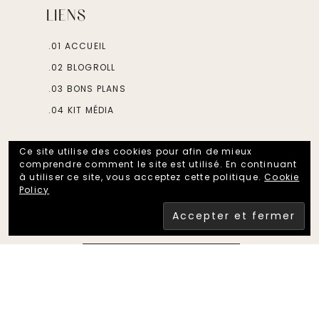
LIENS
.01 ACCUEIL
.02 BLOGROLL
.03 BONS PLANS
.04 KIT MÉDIA
DISCUTONS
Ce site utilise des cookies pour afin de mieux
comprendre comment le site est utilisé. En continuant
à utiliser ce site, vous acceptez cette politique.
Cookie
Policy
FOLLOW ON INSTAGRAM
COPYRIGHT © 2026 · FRENCH PIPELETTE ·
HELLO YOU DESIGNS