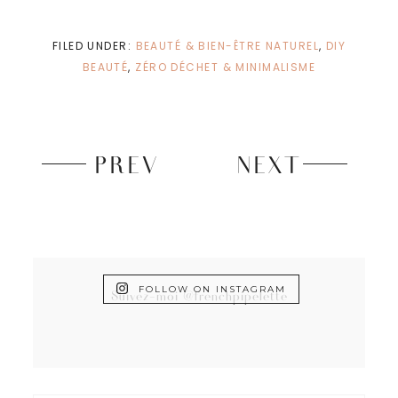
FILED UNDER:
BEAUTÉ & BIEN-ÊTRE NATUREL
,
DIY
BEAUTÉ
,
ZÉRO DÉCHET & MINIMALISME
PREV
NEXT
FOLLOW ON INSTAGRAM
Suivez-moi @frenchpipelette