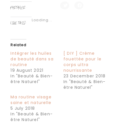
PARTAGER :
Click
Click
to
to
share
share
Loading...
on
on
LIKE THIS:
Twitter
Facebook
(Opens
(Opens
in
in
new
new
window)
window)
Related
Intégrer les huiles
[ DIY ] Crème
de beauté dans sa
fouettée pour le
routine
corps ultra
19 August 2021
nourrissante
In "Beauté & Bien-
23 December 2018
être Naturel"
In "Beauté & Bien-
être Naturel"
Ma routine visage
saine et naturelle
5 July 2018
In "Beauté & Bien-
être Naturel"