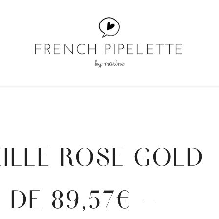
ILLE ROSE GOLD
R DE 89,57€ –