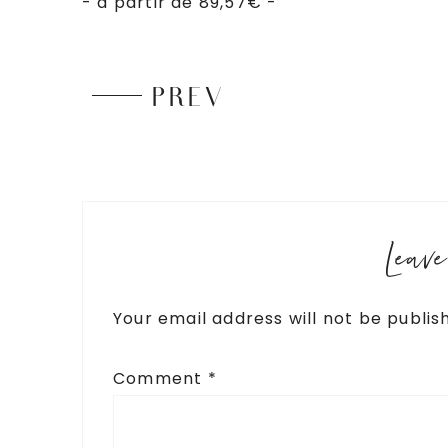
- à partir de 89,57€ -
PREV
Leav
Your email address will not be publis
Comment
*