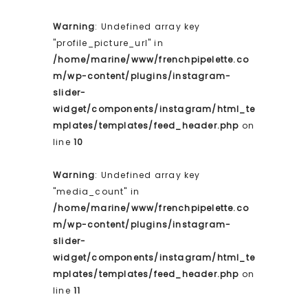
Warning
: Undefined array key
"profile_picture_url" in
/home/marine/www/frenchpipelette.co
m/wp-content/plugins/instagram-
slider-
widget/components/instagram/html_te
mplates/templates/feed_header.php
on
line
10
Warning
: Undefined array key
"media_count" in
/home/marine/www/frenchpipelette.co
m/wp-content/plugins/instagram-
slider-
widget/components/instagram/html_te
mplates/templates/feed_header.php
on
line
11