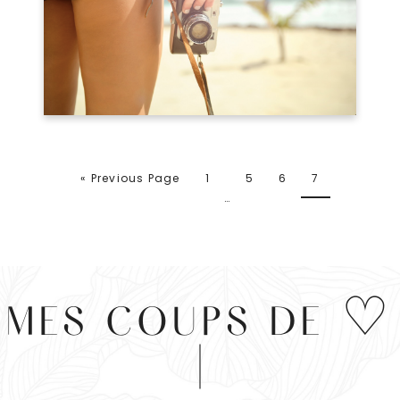
« Previous Page
1
5
6
7
…
MES COUPS DE ♡