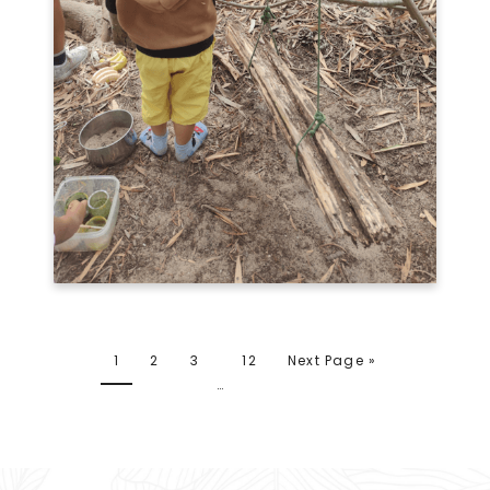
1
2
3
12
Next Page »
…