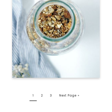
1
2
3
Next Page »