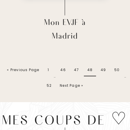
Mon EVJF à
Madrid
« Previous Page
1
46
47
48
49
50
…
…
52
Next Page »
MES COUPS DE ♡