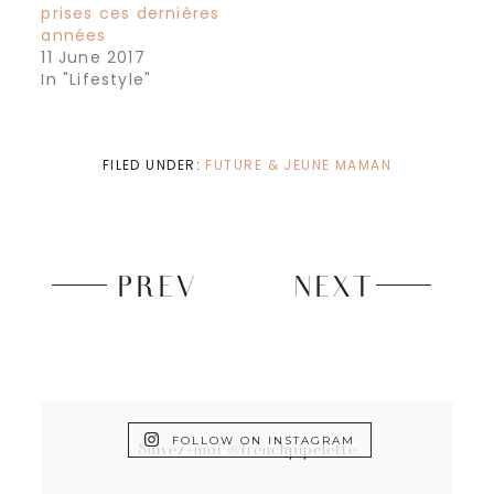
prises ces dernières
années
11 June 2017
In "Lifestyle"
FILED UNDER:
FUTURE & JEUNE MAMAN
PREV
NEXT
FOLLOW ON INSTAGRAM
Suivez-moi @frenchpipelette