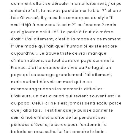
comment allait se dérouler mon allaitement, j’ai pu
entendre “ah, tu ne vas pas donner le bibi ?” et une
fois Oliver né, il y a eu les remarques du style “il
veut déjà à nouveau le sein ?” ou “encore ? mais
quel glouton celui-là”. La perle à tout de même
était ” L’allaitement, c’est à la mode en ce moment
!” Une mode qui fait que l’humanité existe encore
aujourd’hui… Je trouve triste ce vrai manque
d’informations, surtout dans un pays comme la
France. J’ai la chance de vivre au Portugal, un
pays qui encourage grandement l’allaitement,
mais surtout d’avoir un mari qui a su
m’encourager dans les moments difficiles.
D’ailleurs, un des a priori qui revient souvent est lié
au papa. Celui-ci ne s’est jamais senti exclu parce
que j’allaitais. Il est fier que je puisse donner le
sein à notre fils et profite de lui pendant ses
périodes d’éveils, le berce pour l’endormir, le
balade en poussette, lui fait prendre le bain…