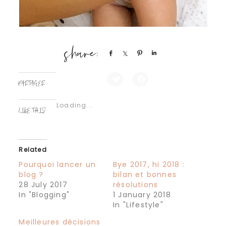
Share
Share
Pin
Share
PARTAGER :
Click
Click
to
to
share
share
Loading...
on
on
LIKE THIS:
Twitter
Facebook
(Opens
(Opens
in
in
new
new
window)
window)
Related
Pourquoi lancer un
Bye 2017, hi 2018 :
blog ?
bilan et bonnes
28 July 2017
résolutions
In "Blogging"
1 January 2018
In "Lifestyle"
Meilleures décisions