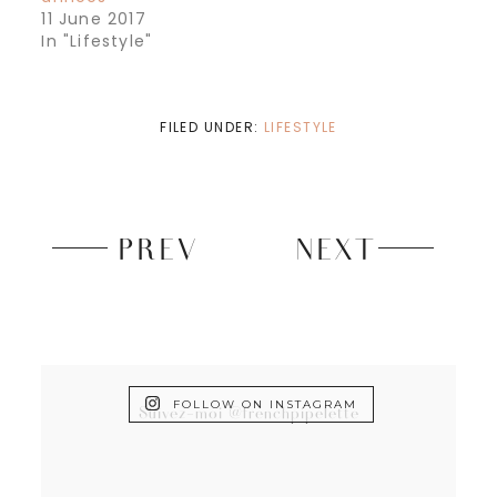
11 June 2017
In "Lifestyle"
FILED UNDER:
LIFESTYLE
PREV
NEXT
FOLLOW ON INSTAGRAM
Suivez-moi @frenchpipelette