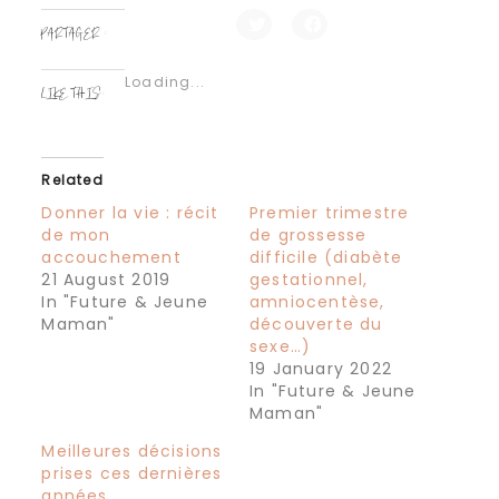
PARTAGER :
Click
Click
to
to
share
share
Loading...
on
on
LIKE THIS:
Twitter
Facebook
(Opens
(Opens
in
in
new
new
window)
window)
Related
Donner la vie : récit
Premier trimestre
de mon
de grossesse
accouchement
difficile (diabète
21 August 2019
gestationnel,
In "Future & Jeune
amniocentèse,
Maman"
découverte du
sexe…)
19 January 2022
In "Future & Jeune
Maman"
Meilleures décisions
prises ces dernières
années