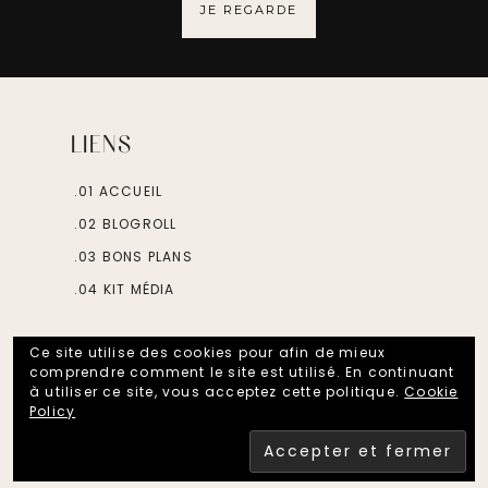
JE REGARDE
LIENS
.01 ACCUEIL
.02 BLOGROLL
.03 BONS PLANS
.04 KIT MÉDIA
DISCUTONS
Ce site utilise des cookies pour afin de mieux
comprendre comment le site est utilisé. En continuant
à utiliser ce site, vous acceptez cette politique.
Cookie
Policy