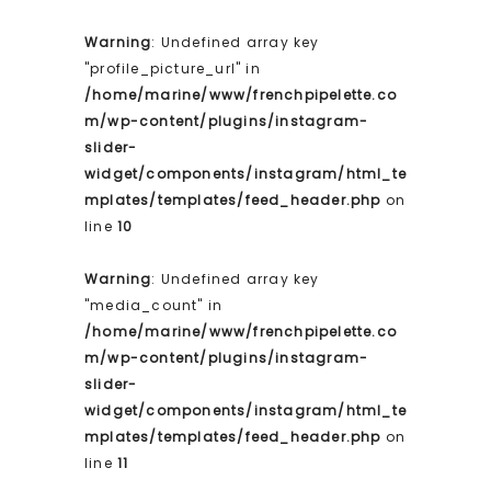
Warning
: Undefined array key
"profile_picture_url" in
/home/marine/www/frenchpipelette.co
m/wp-content/plugins/instagram-
slider-
widget/components/instagram/html_te
mplates/templates/feed_header.php
on
line
10
Warning
: Undefined array key
"media_count" in
/home/marine/www/frenchpipelette.co
m/wp-content/plugins/instagram-
slider-
widget/components/instagram/html_te
mplates/templates/feed_header.php
on
line
11