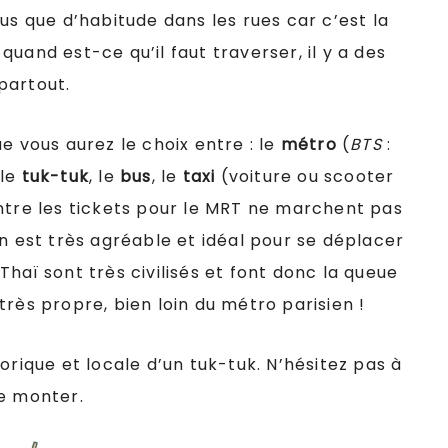
us que d’habitude dans les rues car c’est la
uand est-ce qu’il faut traverser, il y a des
partout.
e vous aurez le choix entre : le
métro
(
BTS
:
 le
tuk-tuk
, le
bus
, le
taxi
(voiture ou scooter
ntre les tickets pour le MRT ne marchent pas
en est très agréable et idéal pour se déplacer
haï sont très civilisés et font donc la queue
rès propre, bien loin du métro parisien !
orique et locale d’un tuk-tuk. N’hésitez pas à
de monter.