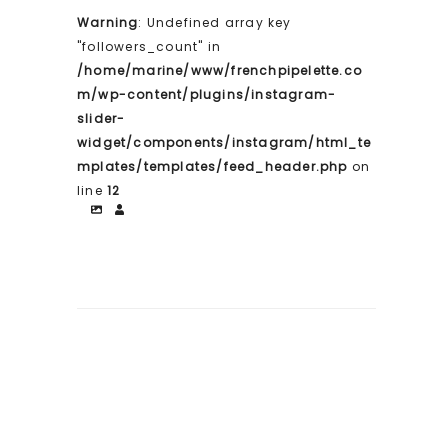
Warning
: Undefined array key
"followers_count" in
/home/marine/www/frenchpipelette.co
m/wp-content/plugins/instagram-
slider-
widget/components/instagram/html_te
mplates/templates/feed_header.php
on
line
12