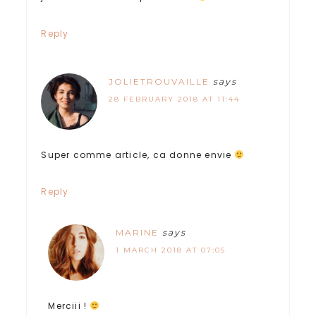
Reply
JOLIETROUVAILLE
says
28 FEBRUARY 2018 AT 11:44
Super comme article, ca donne envie
Reply
MARINE
says
1 MARCH 2018 AT 07:05
Merciii !