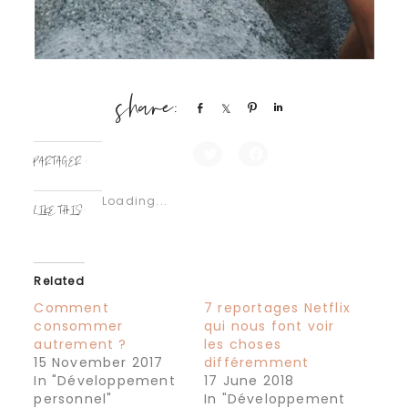
Share
Share
Pin
Share
PARTAGER :
Click
Click
to
to
share
share
Loading...
on
on
LIKE THIS:
Twitter
Facebook
(Opens
(Opens
in
in
new
new
window)
window)
Related
Comment
7 reportages Netflix
consommer
qui nous font voir
autrement ?
les choses
15 November 2017
différemment
In "Développement
17 June 2018
personnel"
In "Développement