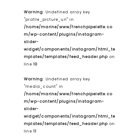
Warning
: Undefined array key
"profile_picture_url" in
/home/marine/www/frenchpipelette.co
m/wp-content/plugins/instagram-
slider-
widget/components/instagram/html_te
mplates/templates/feed_header.php
on
line
10
Warning
: Undefined array key
"media_count" in
/home/marine/www/frenchpipelette.co
m/wp-content/plugins/instagram-
slider-
widget/components/instagram/html_te
mplates/templates/feed_header.php
on
line
11