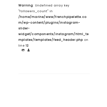
Warning
: Undefined array key
"followers_count" in
/home/marine/www/frenchpipelette.co
m/wp-content/plugins/instagram-
slider-
widget/components/instagram/html_te
mplates/templates/feed_header.php
on
line
12