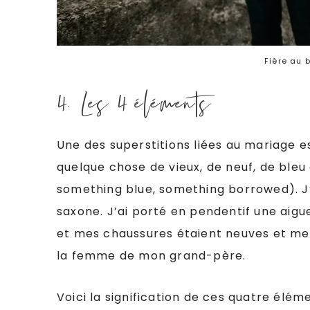
Fière au 
4. Les 4 éléments
Une des superstitions liées au mariage es
quelque chose de vieux, de neuf, de ble
something blue, something borrowed). J’
saxone. J’ai porté en pendentif une ai
et mes chaussures étaient neuves et mes
la femme de mon grand-père.
Voici la signification de ces quatre éléme