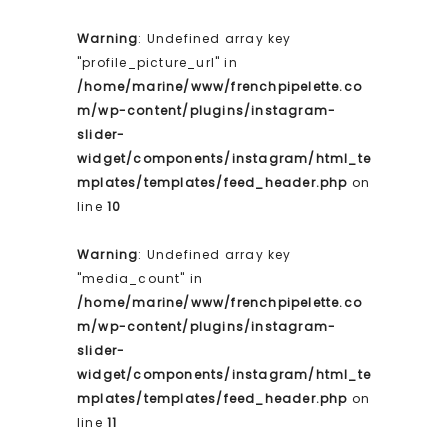
Warning
: Undefined array key
"profile_picture_url" in
/home/marine/www/frenchpipelette.co
m/wp-content/plugins/instagram-
slider-
widget/components/instagram/html_te
mplates/templates/feed_header.php
on
line
10
Warning
: Undefined array key
"media_count" in
/home/marine/www/frenchpipelette.co
m/wp-content/plugins/instagram-
slider-
widget/components/instagram/html_te
mplates/templates/feed_header.php
on
line
11