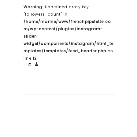
Warning
: Undefined array key
"followers_count" in
/home/marine/www/frenchpipelette.co
m/wp-content/plugins/instagram-
slider-
widget/components/instagram/html_te
mplates/templates/feed_header.php
on
line
12